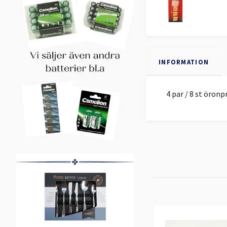
INFORMATION
4 par / 8 st öron