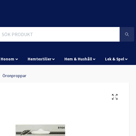
& Honom
Hemtextilier
Hem & Hushåll
Lek & Spel
Öronproppar