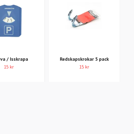
iva / Isskrapa
Redskapskrokar 5 pack
15 kr
15 kr