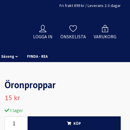
Fri frakt 899 kr / Leverans 2-3 dagar
0
LOGGA IN
ÖNSKELISTA
VARUKORG
Säsong
FYNDA - REA
Öronproppar
15 kr
I lager
KÖP