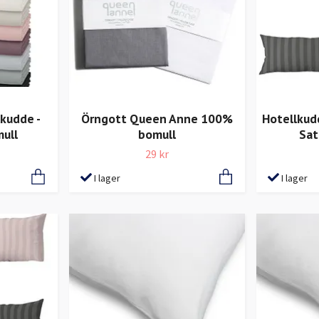
lkudde -
Örngott Queen Anne 100%
Hotellkud
ull
bomull
Sat
29 kr
I lager
I lager