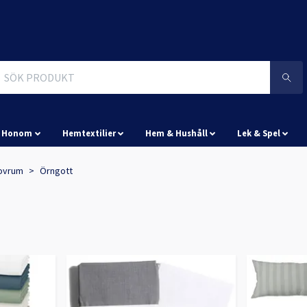
& Honom
Hemtextilier
Hem & Hushåll
Lek & Spel
ovrum
Örngott