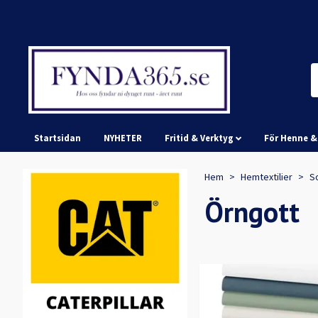
Startsidan
NYHETER
Fritid & Verktyg
För Henne 
Hem
Hemtextilier
S
Örngott