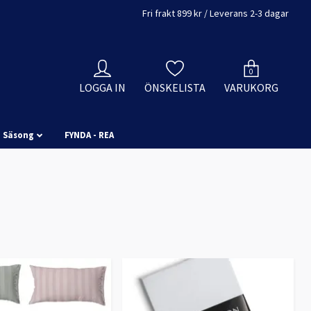
Fri frakt 899 kr / Leverans 2-3 dagar
0
LOGGA IN
ÖNSKELISTA
VARUKORG
Säsong
FYNDA - REA