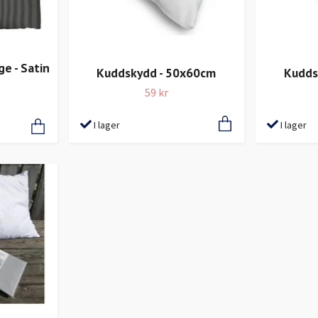
e - Satin
Kuddskydd - 50x60cm
Kudds
59 kr
I lager
I lager