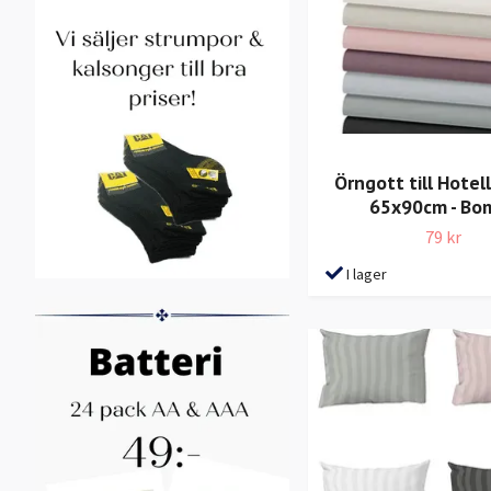
Örngott till Hotel
65x90cm - Bom
79 kr
I lager