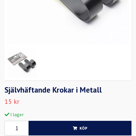
Självhäftande Krokar i Metall
15 kr
I lager
KÖP