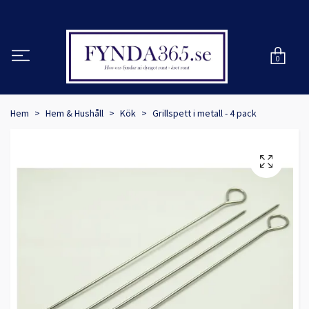
0
Hem
Hem & Hushåll
Kök
Grillspett i metall - 4 pack