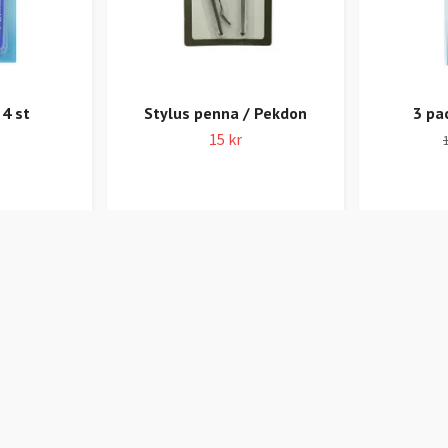
4 st
Stylus penna / Pekdon
3 pa
15 kr