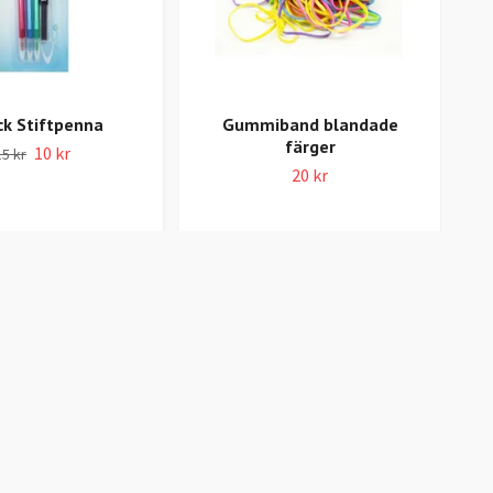
ck Stiftpenna
Gummiband blandade
färger
10 kr
15 kr
20 kr