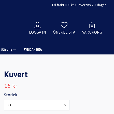
Fri frakt 899 kr / Leverans 2-3 dagar
0
LOGGA IN
ÖNSKELISTA
VARUKORG
Säsong
FYNDA - REA
Kuvert
15 kr
Storlek
C4