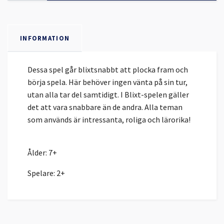
INFORMATION
Dessa spel går blixtsnabbt att plocka fram och
börja spela. Här behöver ingen vänta på sin tur,
utan alla tar del samtidigt. I Blixt-spelen gäller
det att vara snabbare än de andra. Alla teman
som används är intressanta, roliga och lärorika!
Ålder: 7+
Spelare: 2+