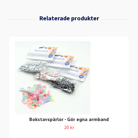
Bokstavspärlor - Gör egna armband
20 kr