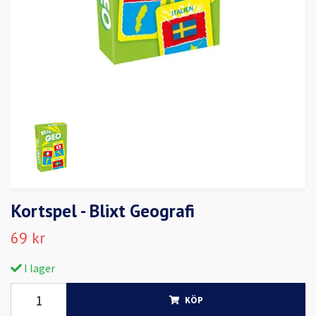
Kortspel - Blixt Geografi
69 kr
I lager
KÖP