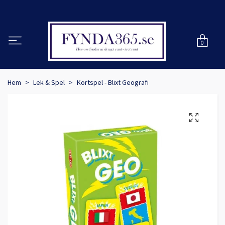
0
Hem
Lek & Spel
Kortspel - Blixt Geografi