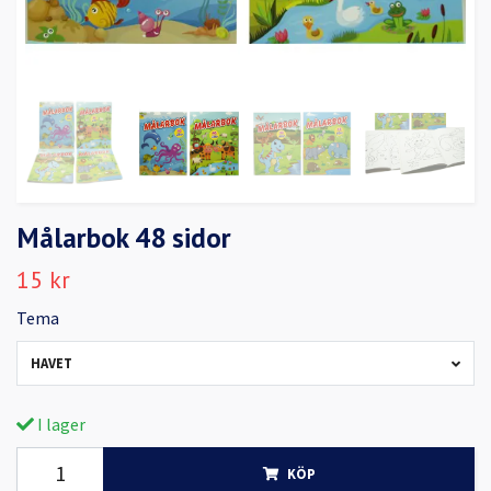
Målarbok 48 sidor
15 kr
Tema
HAVET
I lager
KÖP