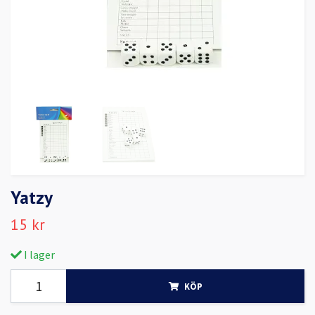
Yatzy
15 kr
I lager
KÖP