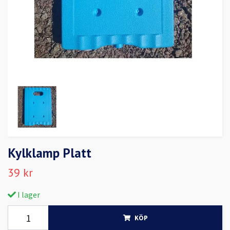
Kylklamp Platt
39 kr
I lager
KÖP