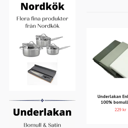
Underlakan En
100% bomull
229 kr