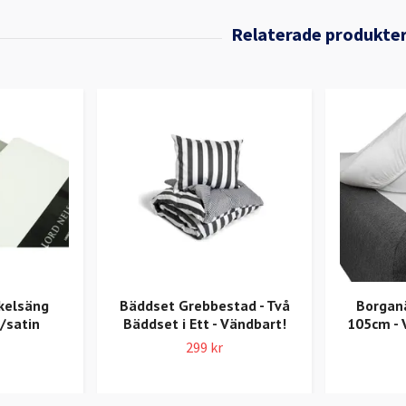
kelsäng
Bäddset Grebbestad - Två
Borgan
/satin
Bäddset i Ett - Vändbart!
105cm - 
299 kr