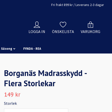
Fri frakt 899 kr / Leverans 2-3 dagar
0
LOGGA IN
ÖNSKELISTA
VARUKORG
Säsong
FYNDA - REA
Borganäs Madrasskydd -
Flera Storlekar
149 kr
Storlek