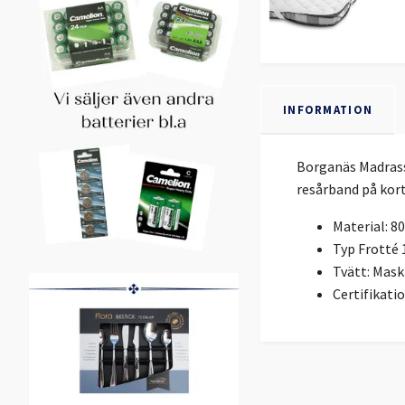
INFORMATION
Borganäs Madrassk
resårband på korts
Material: 8
Typ Frotté
Tvätt: Mask
Certifikat