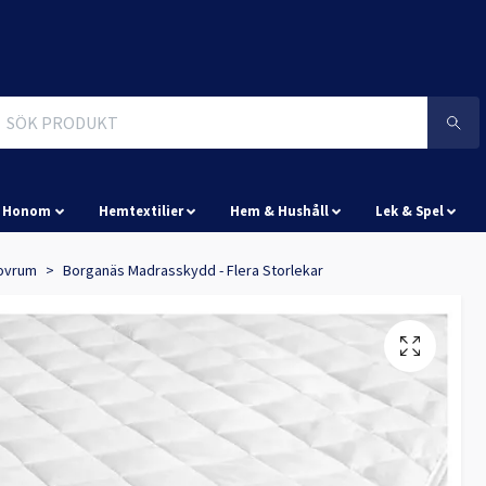
& Honom
Hemtextilier
Hem & Hushåll
Lek & Spel
ovrum
Borganäs Madrasskydd - Flera Storlekar