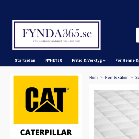
Startsidan
NYHETER
Fritid & Verktyg
För Henne 
Hem
Hemtextilier
S