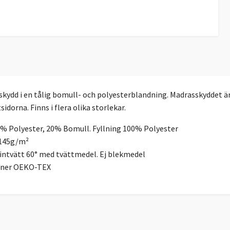
ydd i en tålig bomull- och polyesterblandning. Madrasskyddet är 
idorna. Finns i flera olika storlekar.
0% Polyester, 20% Bomull. Fyllning 100% Polyester
 145g/m²
intvätt 60° med tvättmedel. Ej blekmedel
ioner OEKO-TEX