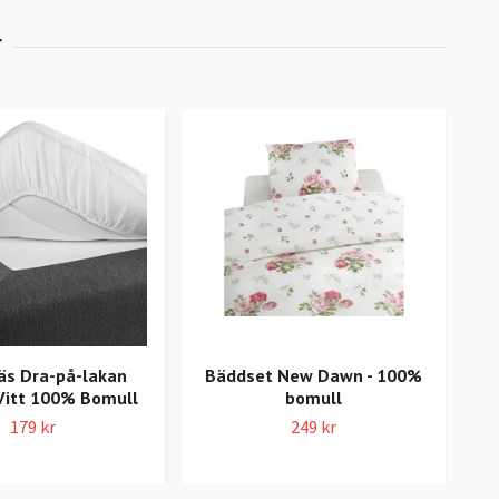
äs Dra-på-lakan
Bäddset New Dawn - 100%
Vitt 100% Bomull
bomull
179 kr
249 kr