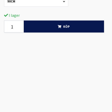
90CM
I lager
KÖP