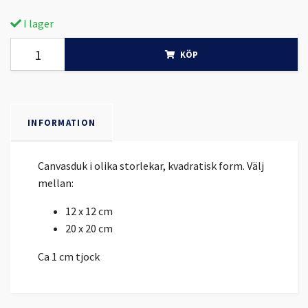
I lager
KÖP
INFORMATION
Canvasduk i olika storlekar, kvadratisk form. Välj
mellan:
12 x 12 cm
20 x 20 cm
Ca 1 cm tjock