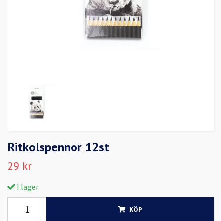
Ritkolspennor 12st
29 kr
I lager
KÖP