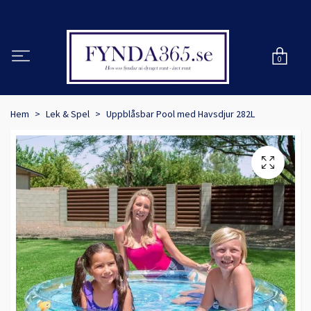
0
Hem
Lek & Spel
Uppblåsbar Pool med Havsdjur 282L